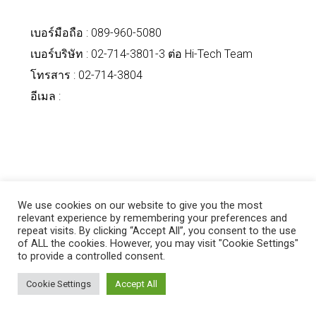
เบอร์มือถือ :
089-960-5080
เบอร์บริษัท : 02-714-3801-3 ต่อ Hi-Tech Team
โทรสาร : 02-714-3804
อีเมล :
Read More
Share
We use cookies on our website to give you the most
relevant experience by remembering your preferences and
repeat visits. By clicking “Accept All”, you consent to the use
BY
SAPPACHAI SRIWONGMANEERAT
24/03/2026
of ALL the cookies. However, you may visit "Cookie Settings"
DE-UNLOCK-TH
,
UNCATEGORIZED-TH
0 COMMENTS
to provide a controlled consent.
อบรมหลักสูตร Digital Forensics –
Cookie Settings
Accept All
Unlocking the Secrets วันที่ 19