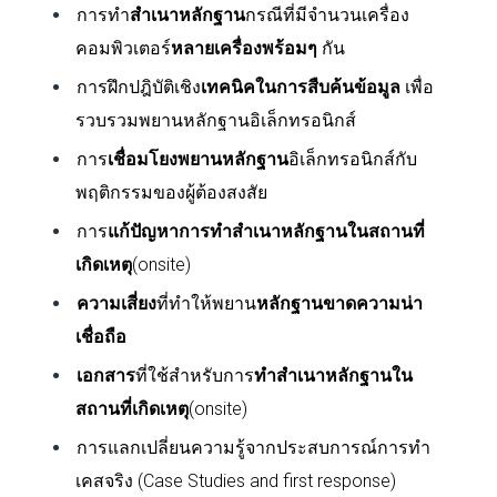
การทำ
สำเนาหลักฐาน
กรณีที่มีจำนวนเครื่อง
คอมพิวเตอร์
หลายเครื่องพร้อมๆ
กัน
การฝึกปฎิบัติเชิง
เทคนิคในการสืบค้นข้อมูล
เพื่อ
รวบรวมพยานหลักฐานอิเล็กทรอนิกส์
การ
เชื่อมโยงพยานหลักฐาน
อิเล็กทรอนิกส์กับ
พฤติกรรมของผู้ต้องสงสัย
การ
แก้ปัญหาการทำสำเนาหลักฐานในสถานที่
เกิดเหตุ
(
onsite)
ความเสี่ยง
ที่ทำให้พยาน
หลักฐานขาดความน่า
เชื่อถือ
เอกสาร
ที่ใช้สำหรับการ
ทำสำเนาหลักฐานใน
สถานที่เกิดเหตุ
(
onsite)
การแลกเปลี่ยนความรู้จากประสบการณ์การทำ
เคสจริง (
Case Studies and first response)