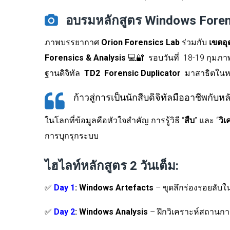
อบรมหลักสูตร Windows Forens
ภาพบรรยากาศ
Orion Forensics Lab
ร่วมกับ
เขตอ
Forensics & Analysis
💻🔐
รอบวันที่ 18-19 กุมภ
ฐานดิจิทัล
TD2 Forensic Duplicator
มาสาธิตในหล
ก้าวสู่การเป็นนักสืบดิจิทัลมืออาชีพกับหล
ในโลกที่ข้อมูลคือหัวใจสำคัญ การรู้วิธี “
สืบ
” และ “
วิเ
การบุกรุกระบบ
ไฮไลท์หลักสูตร
2
วันเต็ม:
✅
Day 1
: Windows Artefacts
–
ขุดลึกร่องรอยลับใ
✅
Day 2
: Windows Analysis
–
ฝึกวิเคราะห์สถานการณ์