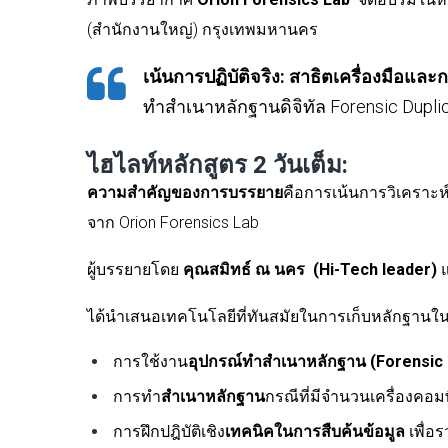
(สำนักงานใหญ่)
กรุงเทพมหานคร
เน้นการปฏิบัติจริง
:
สาธิตเครื่องมือและกา
ทำสำเนาหลักฐานดิจิทัล
Forensic Dupli
ไฮไลท์หลักสูตร
2
วันเต็ม:
ความสำคัญของการบรรยาย
คือการเน้นการวิเคราะห์
จาก
Orion Forensics Lab
ผู้บรรยายโดย
คุณ
สมิทธ์ ณ นคร
(Hi-Tech leader)
ได้นำเสนอเทคโนโลยีที่ทันสมัยในการเก็บหลักฐานในส
การใช้งาน
อุปกรณ์ทำสำเนาหลักฐาน (
Forensic 
การทำ
สำเนาหลักฐาน
กรณีที่มีจำนวนเครื่องคอมพ
การฝึกปฎิบัติเชิง
เทคนิคในการสืบค้นข้อมูล
เพื่อ