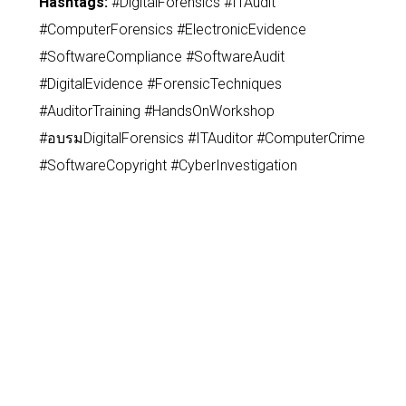
Hashtags:
#DigitalForensics #ITAudit
#ComputerForensics #ElectronicEvidence
#SoftwareCompliance #SoftwareAudit
#DigitalEvidence #ForensicTechniques
#AuditorTraining #HandsOnWorkshop
#อบรมDigitalForensics #ITAuditor #ComputerCrime
#SoftwareCopyright #CyberInvestigation