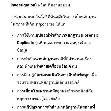
Investigation)
พร้อม
ทีมงานอบรม
ได้นำเสนอเทคโนโลยีที่ทันสมัยในการเก็บหลักฐาน
ในสภานที่เกิดเหตุ(
onsite)
ได้แก่
การใช้งาน
อุปกรณ์ทำสำเนาหลักฐาน (
Forensic
Duplicator)
เพื่อคงสภาพความสมบูรณ์ของ
ข้อมูล
การทำ
สำเนาหลักฐาน
กรณีที่มีจำนวนเครื่อง
คอมพิวเตอร์
หลายเครื่องพร้อมๆ
กัน
การฝึกปฎิบัติเชิง
เทคนิคในการสืบค้นข้อมูล
เพื่อ
รวบรวมพยานหลักฐานอิเล็กทรอนิกส์
การ
เชื่อมโยงพยานหลักฐาน
อิเล็กทรอนิกส์กับ
พฤติกรรมของผู้ต้องสงสัย
การ
แก้ปัญหาการทำสำเนาหลักฐานในสถานที่