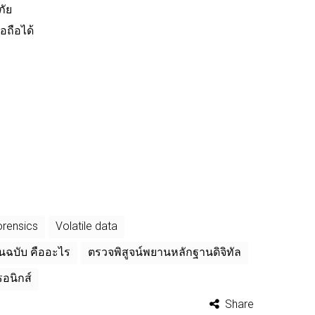
ัย
อถือได้
orensics
Volatile data
ฉบับ คืออะไร
ตรวจพิสูจน์พยานหลักฐานดิจิทัล
รอนิกส์
Share