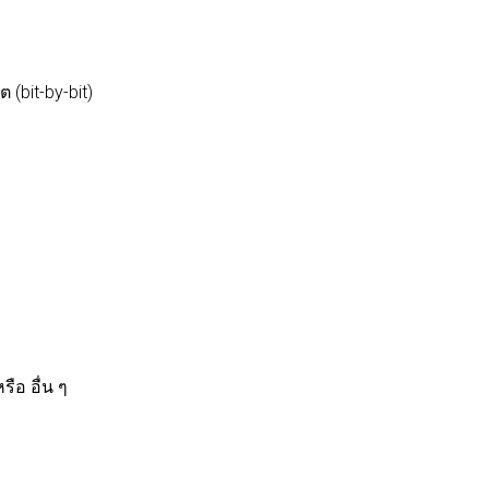
ิต
(bit-by-bit)
หรือ
อื่น
ๆ