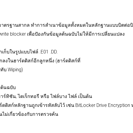
ด้มาตรฐานสากล
ทำการสำเนาข้อมูลทั้งหมดในหลักฐานแบบบิตต่อบ
write blocker
เพื่อปัองกันข้อมูลต้นฉบับไม่ให้มีการเปลี่ยนแปลง
ูกเก็บในรูปแบบไฟล์
.E01 .DD.
กลงในฮาร์ดดิสก์อีกลูกหนึ่ง
(
ฮาร์ดดิสก์ที่
นทับ
Wiping)
ลต้นฉบับ
าร์ทิชัน
,
ไดเร็กทอรี
หรือ
ไฟล์บาง
ไฟล์
เป็นต้น
ร์ดดิสก์หลักฐานถูกเข้ารหัสลับไว้
เช่น
BitLocker Drive Encryption
่นไม่เกี่ยวข้องกับการตรวจค้น