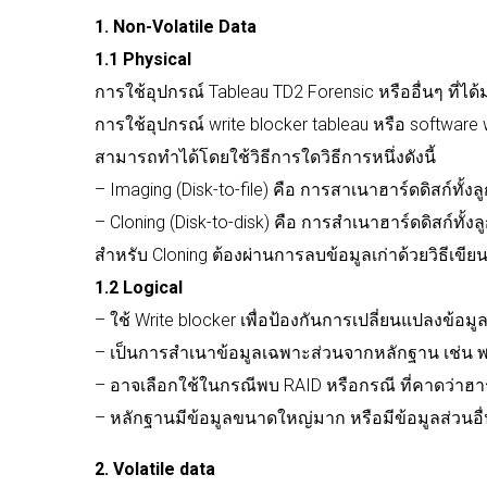
1. Non-Volatile Data
1.1 Physical
การใช้อุปกรณ์
Tableau TD2 Forensic
หรืออื่นๆ
ที่ไ
การใช้อุปกรณ์
write blocker tableau
หรือ
software 
สามารถทำได้โดยใช้วิธีการใดวิธีการหนึ่งดังนี้
– Imaging (Disk-to-file)
คือ
การสาเนาฮาร์ดดิสก์ทั้งล
– Cloning (Disk-to-disk)
คือ
การสำเนาฮาร์ดดิสก์ทั้งลู
สำหรับ
Cloning
ต้องผ่านการลบข้อมูลเก่าด้วยวิธีเขีย
1.2 Logical
–
ใช้
Write blocker
เพื่อป้องกันการเปลี่ยนแปลงข้อมู
–
เป็นการสำเนาข้อมูลเฉพาะส่วนจากหลักฐาน
เช่น
พ
–
อาจเลือกใช้ในกรณีพบ
RAID
หรือกรณี
ที่คาดว่าฮา
–
หลักฐานมีข้อมูลขนาดใหญ่มาก
หรือมีข้อมูลส่วนอื
2. Volatile data