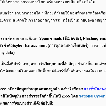
่อให้เกิดอาชญากรรมทางไซเบอร์และอาจตกเป็นเหยื่อหรือไม่
์ว่า อาชญากรรมใด ๆ ที่กระทำโดยใช้คอมพิวเตอร์หรือเครือข่า
นวยความสะดวกในการก่ออาชญากรรม หรือเป้าหมายของอาชญากร
รรมที่หลากหลายตั้งแต่
Spam emails (อีเมลขยะ), Phishing email
ลประจำตัว)cyber harassment (การคุกคามทางไซเบอร์)
การดาวน
ny data)
เป็นสิ่งที่น่ารำคาญมากกว่า
ภัยคุกคามที่สำคัญ
อย่างไรก็ตามแค่พน
เว็บไซต์จะดาวน์โหลดและติดตั้งซอฟต์แวร์ที่เป็นอันตรายลงในระบบอย
ารปกป้องข้อมูลส่วนบุคคลของลูกค้า
อย่างไรก็ตาม
การรั่วไหลขอ
ลยีในปัจจุบัน การสำรวจจัดทำขึ้นในปี 2555 โดย
National Cyber 
ลการวิจัยบางส่วนมีดังต่อไปนี้: