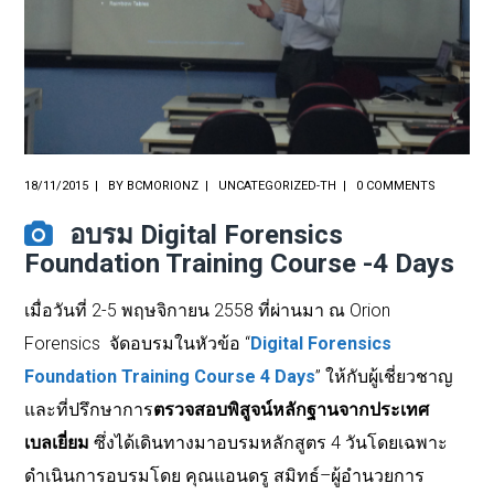
18/11/2015
BY
BCMORIONZ
UNCATEGORIZED-TH
0 COMMENTS
อบรม Digital Forensics
Foundation Training Course -4 Days
เมื่อวันที่
2-5
พฤษจิกายน
2558
ที่ผ่านมา
ณ
Orion
Forensics
จัดอบรมในหัวข้อ
“
Digital Forensics
Foundation Training Course 4 Days
”
ให้กับผู้เชี่ยวชาญ
และที่ปรึกษาการ
ตรวจสอบพิสูจน์หลักฐ
านจากประเทศ
เบลเยี่ยม
ซึ่งได้เดินทางมาอบรมหลักสูตร
4
วันโดยเฉพาะ
ดำเนินการอบรมโดย
คุณแอนดรู
สมิทธ์
–
ผู้อำนวยการ