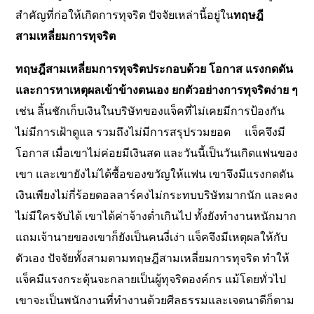
สำคัญที่ก่อให้เกิดการทุจริต ปัจจัยเหล่านี้อยู่ใน
ทฤษฎี
สามเหลี่ยมการทุจริต
ทฤษฎีสามเหลี่ยมการทุจริตประกอบด้วย โอกาส แรงกดดัน
และการหาเหตุผลเข้าข้างตนเอง ยกตัวอย่างการทุจริตง่าย ๆ
เช่น ลิ้นชักเก็บเงินในบริษัทของแจ็คที่ไม่เคยมีการป้องกัน
ไม่มีการเฝ้าดูแล รวมถึงไม่มีการสรุปรวมยอด
แจ็คจึงมี
โอกาส เมื่อเขาไม่ค่อยมีเงินสด และวันนี้เป็นวันเกิดแฟนของ
เขา และเขายังไม่ได้ซื้อของขวัญให้แฟน เขาจึงมีแรงกดดัน
เงินเพียงไม่กี่ร้อยดอลลาร์คงไม่กระทบบริษัทมากนัก และคง
ไม่มีใครจับได้ เขาได้ค่าจ้างต่ำเกินไป ทั้งยังทำงานหนักมาก
แถมเจ้านายของเขาก็ยังเป็นคนงี่เง่า แจ็คจึงมีเหตุผลให้กับ
ตัวเอง ปัจจัยทั้งสามตามทฤษฎีสามเหลี่ยมการทุจริต ทำให้
แจ็คมีแรงกระตุ้นจะกลายเป็นผู้ทุจริตองค์กร แม้โดยทั่วไป
เขาจะเป็นพนักงานที่ทำงานด้วยศีลธรรมและเจตนาดีก็ตาม