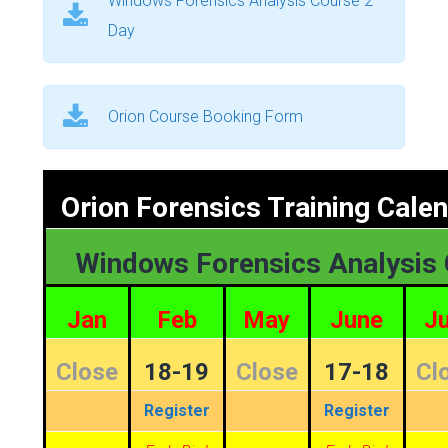
Windows Forensics Analysis Course 2
Day
Orion Course Booking Form
Orion Forensics Training Cale
Windows Forensics Analysis 
Jan
Feb
May
June
Ju
Close
18-19
Close
17-18
Cl
Register
Register