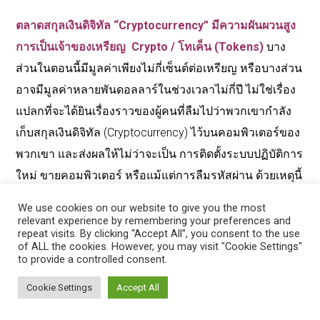
“
หากคุณพบว่าตัวเองโชคไม่ดีที่สูญเสียการเข้าถึงสกุลเงิน
ดิจิทัล
(Cryptocurrency)
ของคุณไม่ว่าจะเป็นผลมาจาก
การลืมรหัสผ่าน
หรือลบกระเป๋าเงินโดยไม่ได้ตั้งใจ
ให้ติดต่อ
Orion
เพื่อปรึกษาและหาวิธีที่พวกเราจะสามารถช่วยคุณ
ได้
”
About the Author
เกี่ยวกับผู้เขียน
–
แอนดรูว์ สมิทธ์
สำเร็จคอร์ส คริปโต
เคอเรนซี่เพื่อผู้สืบสวน (Cryptocurrencies for Investigators
We use cookies on our website to give you the most
relevant experience by remembering your preferences and
course)
จาก
CSITech Ltd
และยังเป็นผู้ซื้อขายแลกเปลี่ยน
repeat visits. By clicking “Accept All”, you consent to the use
of ALL the cookies. However, you may visit "Cookie Settings"
สกุลเงินดิจิทัลต่างๆ (Cryptocurrencies) เขาไม่มีส่วน
to provide a controlled consent.
เกี่ยวข้องกับแบรนด์สินค้าหรือโฆษณาใดๆในบทความนี้
Cookie Settings
Accept All