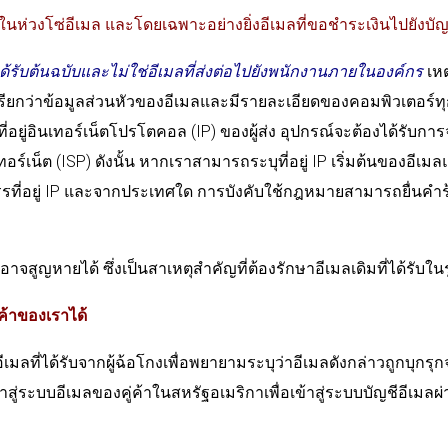
ดในห่วงโซ่อีเมล และโดยเฉพาะอย่างยิ่งอีเมลที่ขอชำระเงินไปยังบ
ได้รับต้นฉบับและไม่ใช่อีเมลที่ส่งต่อไปยังพนักงานภายในองค์กร
เหต
เรียกว่าข้อมูลส่วนหัวของอีเมลและมีรายละเอียดของคอมพิวเตอร์ทุกเคร
ู่อินเทอร์เน็ตโปรโตคอล (IP) ของผู้ส่ง อุปกรณ์จะต้องได้รับการจัดสร
ินเทอร์เน็ต (ISP) ดังนั้น หากเราสามารถระบุที่อยู่ IP เริ่มต้นของอีเ
สรรที่อยู่ IP และจากประเทศใด การบังคับใช้กฎหมายสามารถยื่นคำ
อาจสูญหายได้ ซึ่งเป็นสาเหตุสำคัญที่ต้องรักษาอีเมลเดิมที่ได้รับใน
ค้าของเราได้
ลที่ได้รับจากผู้ฉ้อโกงเพื่อพยายามระบุว่าอีเมลดังกล่าวถูกบุกรุก
ู่ระบบอีเมลของคู่ค้าในสหรัฐอเมริกาเพื่อเข้าสู่ระบบบัญชีอีเมลผ่าน