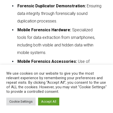
Forensic Duplicator Demonstration
:
Ensuring
data integrity through forensically sound
duplication processes.
Mobile Forensics Hardware
:
Specialized
tools for data extraction from smartphones,
including both visible and hidden data within
mobile systems.
Mobile Forensics Accessories
:
Use of
equipment such as
Faraday Bags
, which block
We use cookies on our website to give you the most
signals to prevent remote data wiping during
relevant experience by remembering your preferences and
repeat visits. By clicking “Accept All”, you consent to the use
evidence transportation.
of ALL the cookies. However, you may visit "Cookie Settings"
to provide a controlled consent.
Case Studies from Real Investigations
:
Knowledge sharing based on real-world
Cookie Settings
Accept All
forensic cases, providing insights into practical