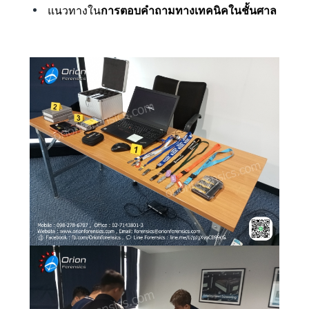
แนวทางใน
การตอบคำถามทางเทคนิคในชั้นศาล