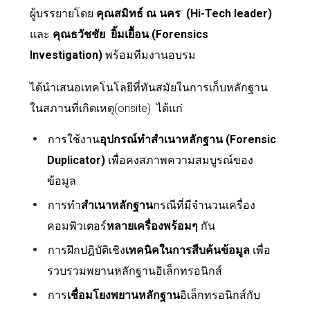
ผู้บรรยายโดย
คุณ
สมิทธ์ ณ นคร
(Hi-Tech leader)
และ
คุณธวัชชัย
ยิ้มเยื้อน (Forensics
Investigation)
พร้อม
ทีมงานอบรม
ได้นำเสนอเทคโนโลยีที่ทันสมัยในการเก็บหลักฐาน
ในสภานที่เกิดเหตุ(
onsite)
ได้แก่
การใช้งาน
อุปกรณ์ทำสำเนาหลักฐาน (
Forensic
Duplicator)
เพื่อคงสภาพความสมบูรณ์ของ
ข้อมูล
การทำ
สำเนาหลักฐาน
กรณีที่มีจำนวนเครื่อง
คอมพิวเตอร์
หลายเครื่องพร้อมๆ
กัน
การฝึกปฎิบัติเชิง
เทคนิคในการสืบค้นข้อมูล
เพื่อ
รวบรวมพยานหลักฐานอิเล็กทรอนิกส์
การ
เชื่อมโยงพยานหลักฐาน
อิเล็กทรอนิกส์กับ