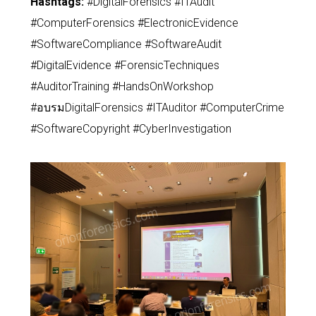
Hashtags:
#DigitalForensics #ITAudit
#ComputerForensics #ElectronicEvidence
#SoftwareCompliance #SoftwareAudit
#DigitalEvidence #ForensicTechniques
#AuditorTraining #HandsOnWorkshop
#อบรมDigitalForensics #ITAuditor #ComputerCrime
#SoftwareCopyright #CyberInvestigation