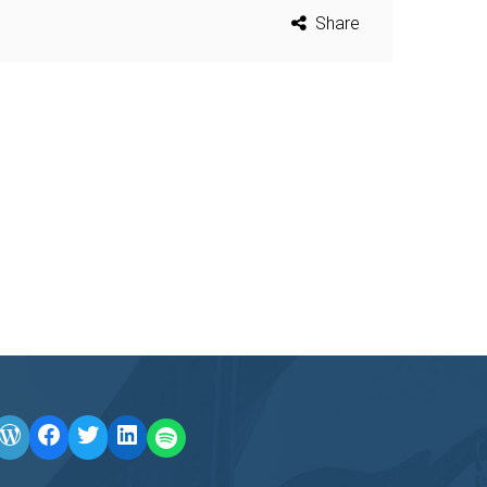
Share
WordPress
Facebook
Twitter
LinkedIn
LINE OA scan me