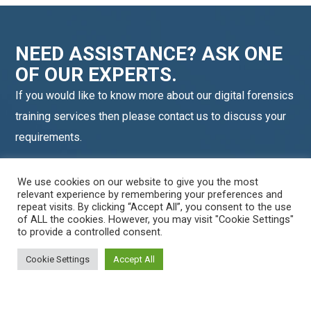
NEED ASSISTANCE? ASK ONE
OF OUR EXPERTS.
If you would like to know more about our digital forensics
training services then please contact us to discuss your
requirements.
We use cookies on our website to give you the most
relevant experience by remembering your preferences and
WordPress
Facebook
Twitter
LinkedIn
LINE OA scan me
repeat visits. By clicking “Accept All”, you consent to the use
of ALL the cookies. However, you may visit "Cookie Settings"
to provide a controlled consent.
Cookie Settings
Accept All