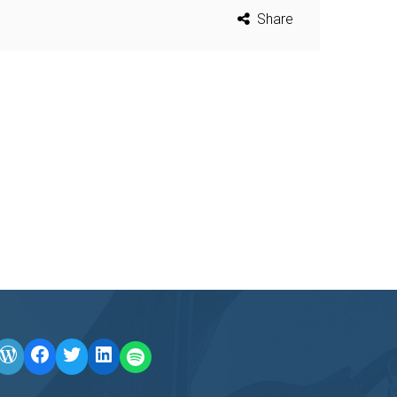
Share
WordPress
Facebook
Twitter
LinkedIn
LINE OA scan me